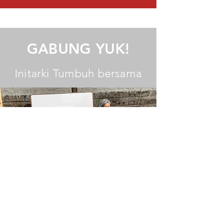
GABUNG YUK!
Initarki Tumbuh bersama
Ikatan Alumni
SMA Tarakanita 1